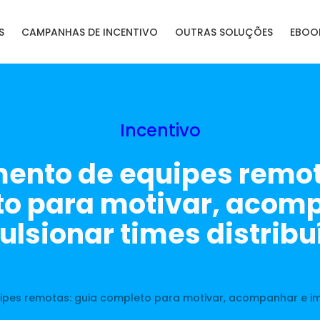
S
CAMPANHAS DE INCENTIVO
OUTRAS SOLUÇÕES
EBOO
Incentivo
ento de equipes remot
o para motivar, acom
ulsionar times distribu
pes remotas: guia completo para motivar, acompanhar e imp