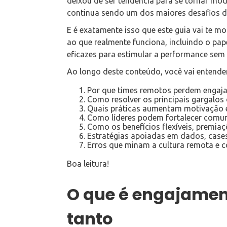
deixou de ser tendência para se tornar mo
continua sendo um dos maiores desafios de
E é exatamente isso que este guia vai te m
ao que realmente funciona, incluindo o pap
eficazes para estimular a performance sem 
Ao longo deste conteúdo, você vai entender
Por que times remotos perdem engaja
Como resolver os principais gargalos 
Quais práticas aumentam motivação e
Como líderes podem fortalecer comu
Como os benefícios flexíveis, premiaç
Estratégias apoiadas em dados, cases
Erros que minam a cultura remota e c
Boa leitura!
O que é engajament
tanto