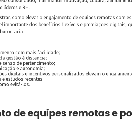
delo consolidado, mas manter motivação, cultura, alinhamento
 líderes e RH.
ostrar, como elevar o engajamento de equipes remotas com est
el importante dos benefícios flexíveis e premiações digitais,
burocracia.
:
mento com mais facilidade;
da gestão à distância;
 senso de pertencimento;
nicação e autonomia;
ões digitais e incentivos personalizados elevam o engajament
 e estudos recentes;
omo evitá-los.
o de equipes remotas e po