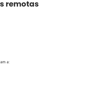
es remotas
vam a: