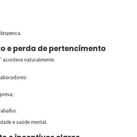
 despenca.
to e perda de pertencimento
o” acontece naturalmente.
laboradores:
presa;
rabalho.
idade e saúde mental.