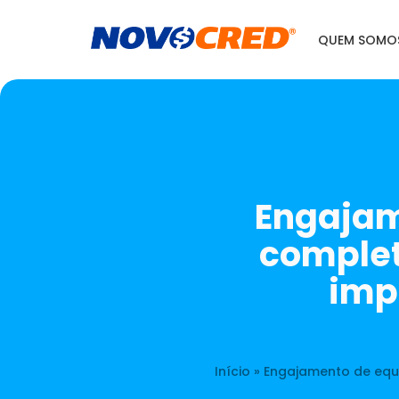
Skip
to
QUEM SOMO
content
Engajam
complet
imp
Início
»
Engajamento de equi