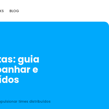
KS
BLOG
as: guia
panhar e
ídos
ulsionar times distribuídos