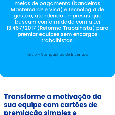
meios de pagamento (bandeiras
Mastercard® e Visa) e tecnologia de
gestão, atendendo empresas que
buscam conformidade com a Lei
13.467/2017 (Reforma Trabalhista) para
premiar equipes sem encargos
trabalhistas.
Início
»
Campanhas de Incentivo
Transforme a motivação da
sua equipe com cartões de
premiação simples e