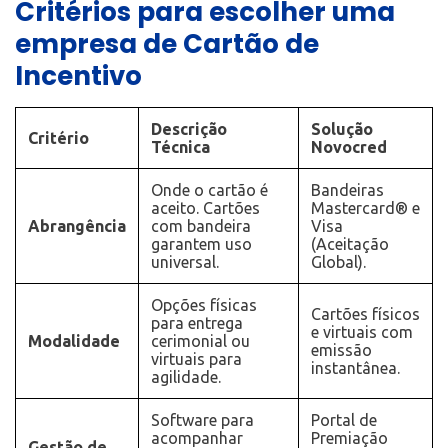
Critérios para escolher uma
empresa de Cartão de
Incentivo
Descrição
Solução
Critério
Técnica
Novocred
Onde o cartão é
Bandeiras
aceito. Cartões
Mastercard® e
Abrangência
com bandeira
Visa
garantem uso
(Aceitação
universal.
Global).
Opções físicas
Cartões físicos
para entrega
e virtuais com
Modalidade
cerimonial ou
emissão
virtuais para
instantânea.
agilidade.
Software para
Portal de
acompanhar
Premiação
Gestão de